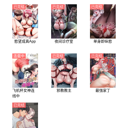
已完结
已完结
已完结
慾望成真App
夜间诊疗室
单身即纵慾
连载中
已完结
已完结
飞机杯女神连
邪教教主
最强家丁
线中
已完结