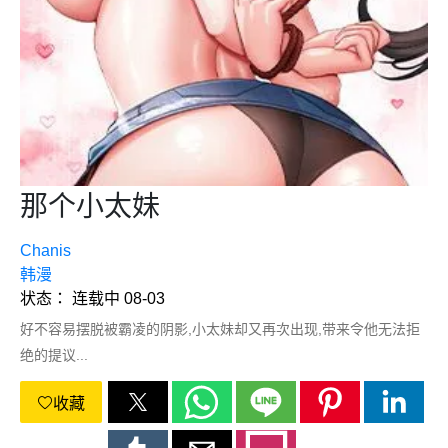
那个小太妹
Chanis
韩漫
状态： 连载中 08-03
好不容易摆脱被霸凌的阴影,小太妹却又再次出现,带来令他无法拒
绝的提议...
收藏