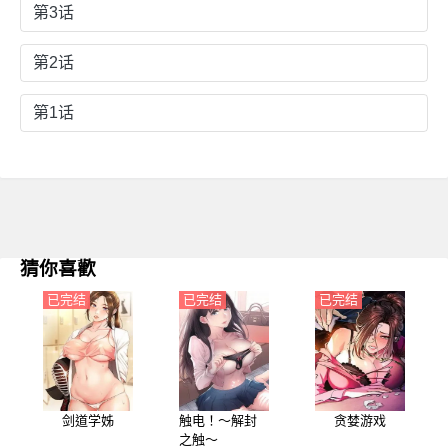
第3话
第2话
第1话
猜你喜歡
已完结
已完结
已完结
剑道学姊
触电！～解封
贪婪游戏
之触～