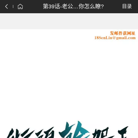
第39话-老公…你怎么瞭?
目录