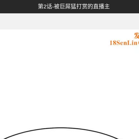
第2话-被巨屌猛打赏的直播主