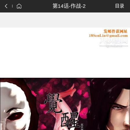
第14话-作战-2
目录