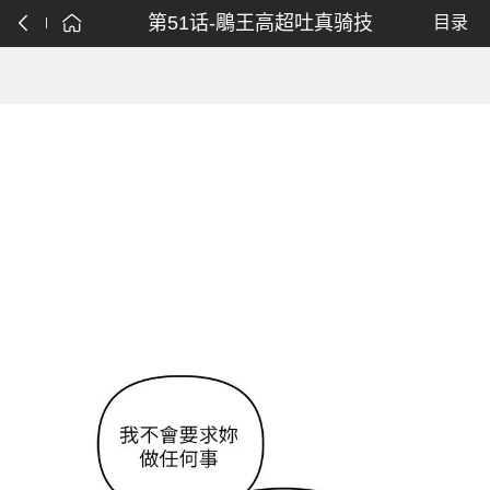
第51话-鵰王高超吐真骑技
目录