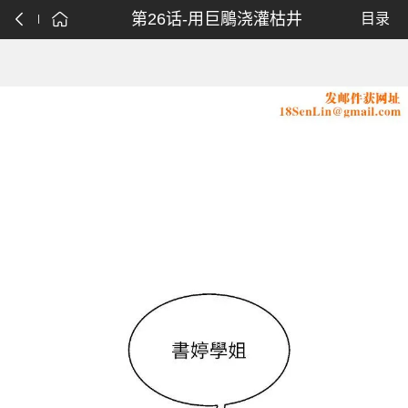
第26话-用巨鵰浇灌枯井
目录