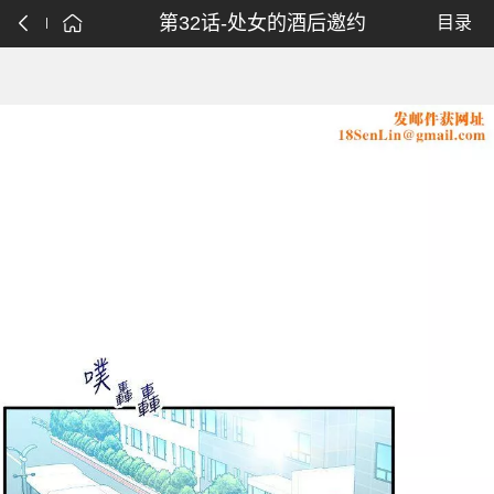
第32话-处女的酒后邀约
目录