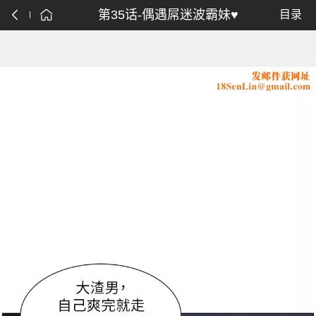
第35话-偶遇屌迷波霸妹♥
目录