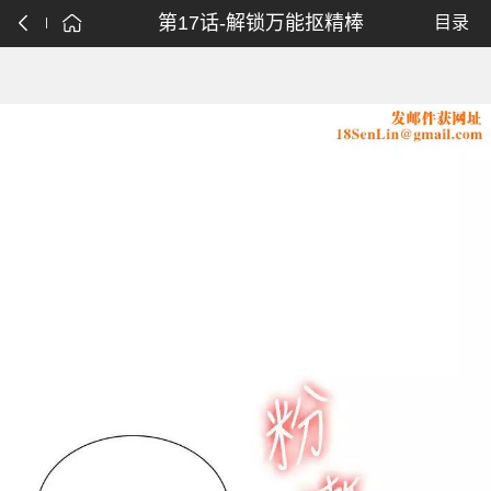
第17话-解锁万能抠精棒
目录