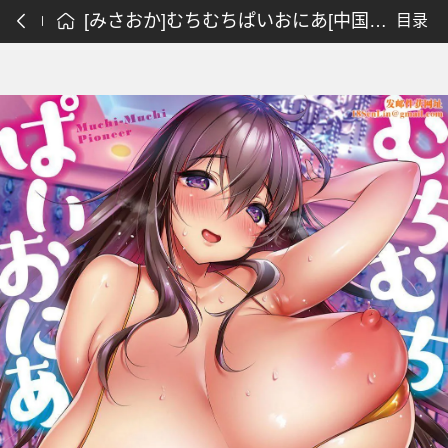
[みさおか]むちむちぱいおにあ[中国翻訳][DL版]
目录