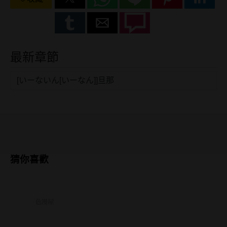
最新章節
[いーないん[いーなん]]旦那
猜你喜歡
已完结