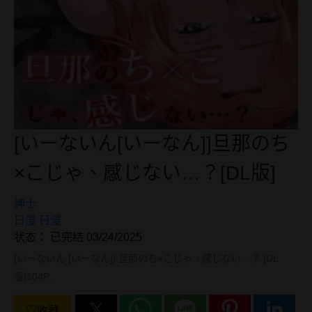
[いーないん[いーなん]]旦那のち
×こじゃ、感じない…？[DL版]
绅士
日漫
日漫
状态： 已完结 03/24/2025
[いーないん [いーなん]] 旦那のち×こじゃ、感じない…？ [DL
版]104P...
收藏