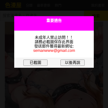
色漫屋
分類
最新更新
熱門
我的書架
檢索
重要通告
未成年人禁止訪問！！
請務必截圖保存此界面
發送郵件獲得最新網址:
semanwww@gmail.com