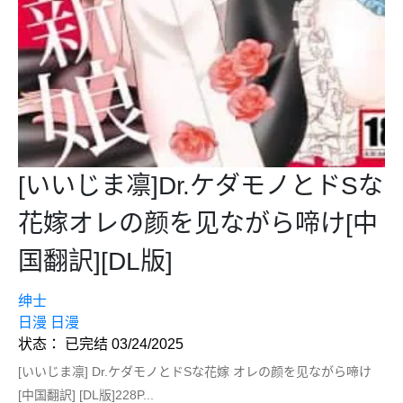
[いいじま凛]Dr.ケダモノとドSな
花嫁オレの颜を见ながら啼け[中
国翻訳][DL版]
绅士
日漫
日漫
状态： 已完结 03/24/2025
[いいじま凛] Dr.ケダモノとドSな花嫁 オレの颜を见ながら啼け
[中国翻訳] [DL版]228P...