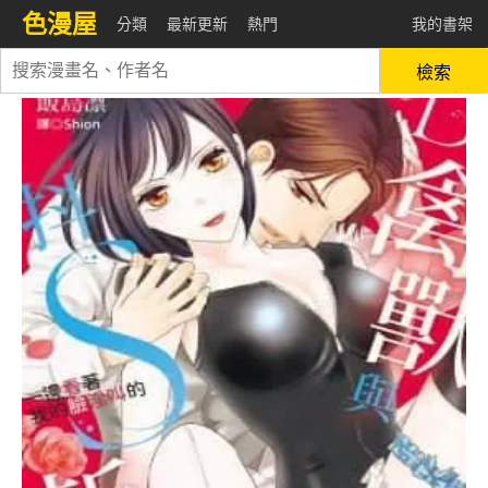
色漫屋
分類
最新更新
熱門
我的書架
檢索