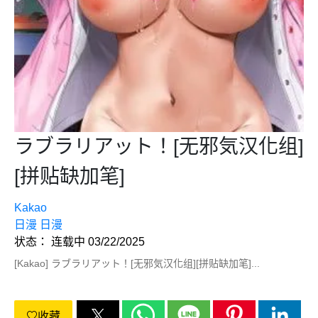
ラブラリアット！[无邪気汉化组]
[拼贴缺加笔]
Kakao
日漫
日漫
状态： 连载中 03/22/2025
[Kakao] ラブラリアット！[无邪気汉化组][拼贴缺加笔]...
收藏