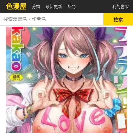
色漫屋
分類
最新更新
熱門
我的書架
檢索