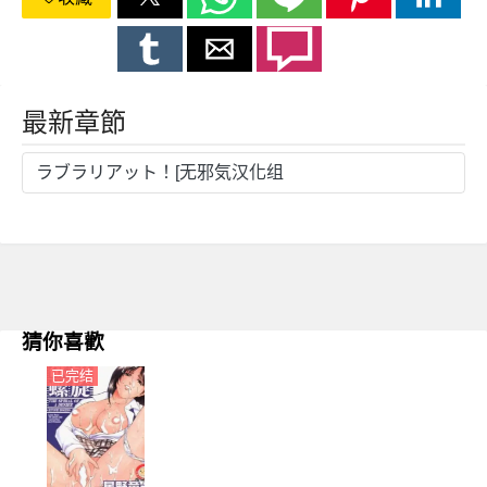
最新章節
ラブラリアット！[无邪気汉化组
猜你喜歡
已完结