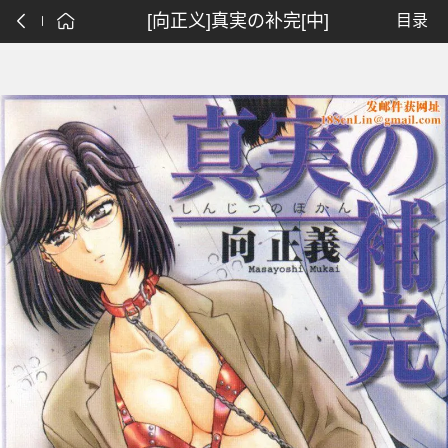
[向正义]真実の补完[中]
目录