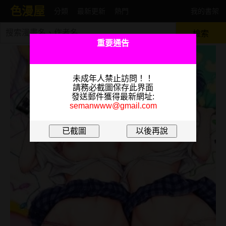
色漫屋
分類
最新更新
熱門
我的書架
檢索
重要通告
未成年人禁止訪問！！
請務必截圖保存此界面
發送郵件獲得最新網址:
semanwww@gmail.com