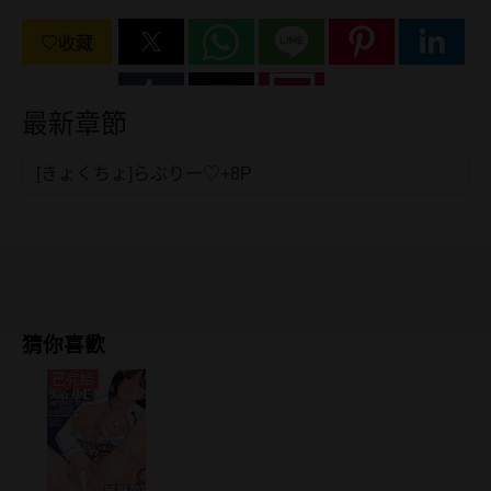
收藏
最新章節
[きょくちょ]らぶりー♡+8P
猜你喜歡
已完结