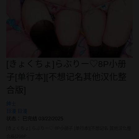
[きょくちょ]らぶりー♡8P小册
子[单行本][不想记名其他汉化整
合版]
绅士
日漫
日漫
状态： 已完结 03/22/2025
[きょくちょ] らぶりー♡ 8P小册子 [单行本][不想记名 其他汉化整
合版]208P...