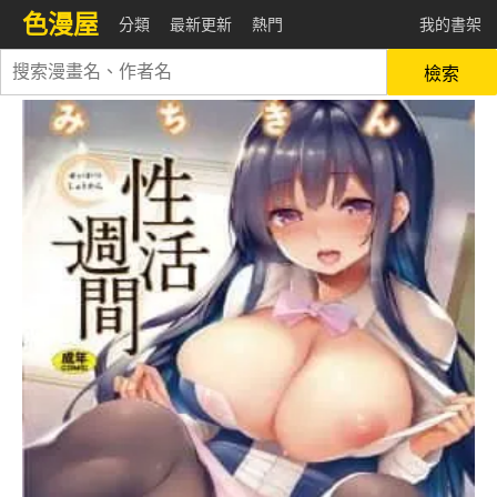
色漫屋
分類
最新更新
熱門
我的書架
檢索