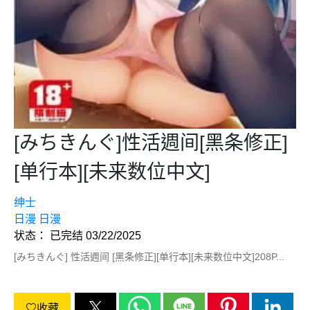
[みちきんぐ]性活週间[黑条修正]
[单行本][未来数位中文]
绅士
日漫
日漫
状态： 已完结 03/22/2025
[みちきんぐ] 性活週间 [黑条修正][单行本][未来数位中文]208P...
收藏