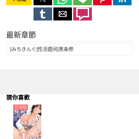
最新章節
[みちきんぐ]性活週间[黑条修
猜你喜歡
已完结