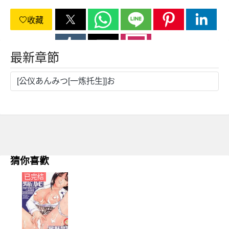
收藏
最新章節
[公仪あんみつ[一炼托生]]お
猜你喜歡
已完结