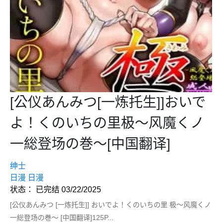
[公仪あんみつ[一炼托生]]おいで
よ！くのいちの里极～风魔くノ
一総登场の巻～[中国翻译]
绅士
日漫
日漫
状态： 已完结 03/22/2025
[公仪あんみつ [一炼托生]] おいでよ！くのいちの里 极～风魔くノ
一総登场の巻～ [中国翻译]125P...