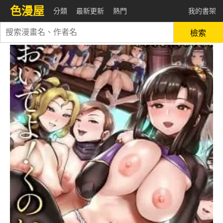
色漫屋
分類
最新更新
熱門
我的書架
檢索