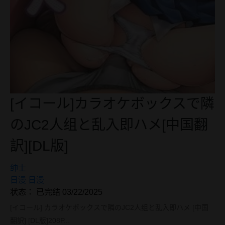
[イコール]カラオケボックスで隣
のJC2人组と乱入即ハメ[中国翻
訳][DL版]
绅士
日漫
日漫
状态： 已完结 03/22/2025
[イコール] カラオケボックスで隣のJC2人组と乱入即ハメ [中国
翻訳] [DL版]208P...