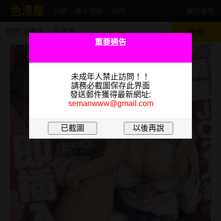
色漫屋
分類
最新更新
熱門
我的書架
檢索
重要通告
未成年人禁止訪問！！
請務必截圖保存此界面
發送郵件獲得最新網址:
semanwww@gmail.com