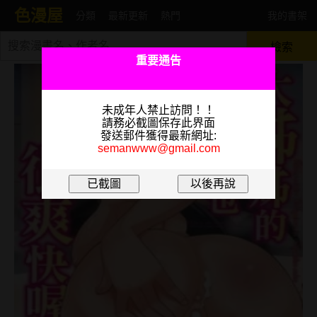
色漫屋
分類
最新更新
熱門
我的書架
檢索
重要通告
未成年人禁止訪問！！
請務必截圖保存此界面
發送郵件獲得最新網址:
semanwww@gmail.com