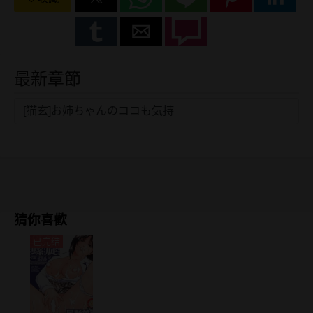
最新章節
[猫玄]お姉ちゃんのココも気持
猜你喜歡
已完结