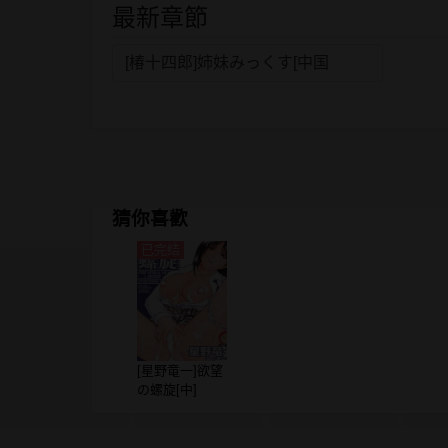
最新章節
[椿十四郎]姉妹みっくす[中国
猜你喜歡
已完结
[星野竜一]欲望
の螺旋[中]