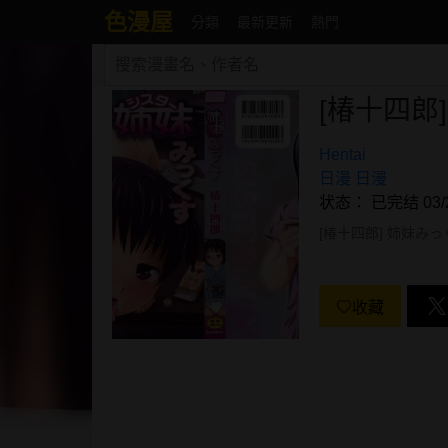
色漫屋
分類
最新更新
熱門
[椿十四郎
Hentai
日漫
日漫
状态： 已完结 03/2
[椿十四郎] 姉妹みっくす
收藏