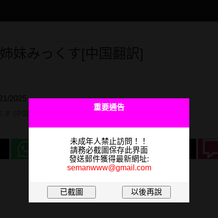
]姉妹みっくす[中国翻訳]
1/2025
重要通告
 [中国翻訳]187P...
未成年人禁止訪問！！
請務必截圖保存此界面
發送郵件獲得最新網址:
semanwww@gmail.com