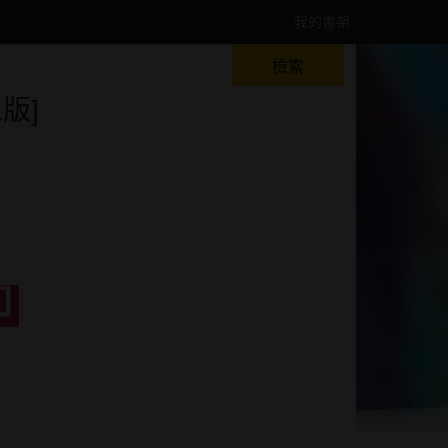
我的書架
檢索
版]