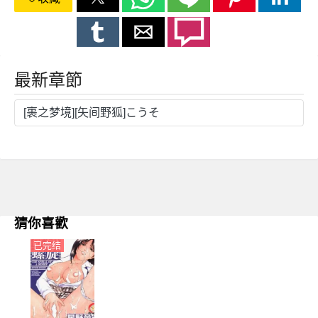
最新章節
[裹之梦境][矢间野狐]こうそ
猜你喜歡
已完结