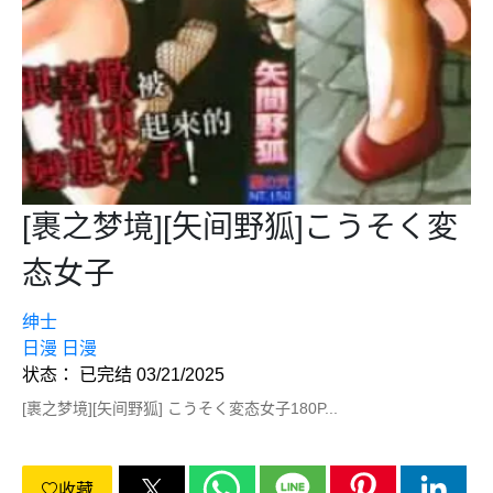
[裹之梦境][矢间野狐]こうそく変
态女子
绅士
日漫
日漫
状态： 已完结 03/21/2025
[裹之梦境][矢间野狐] こうそく変态女子180P...
收藏