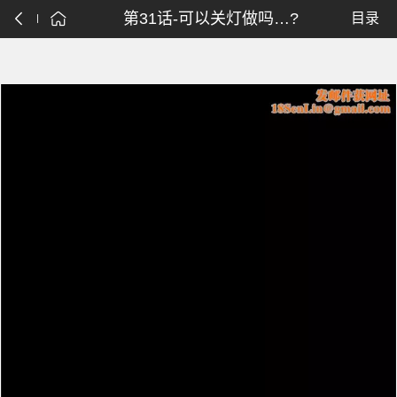
第31话-可以关灯做吗…?
目录