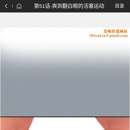
第51话-爽到翻白眼的活塞运动
目录